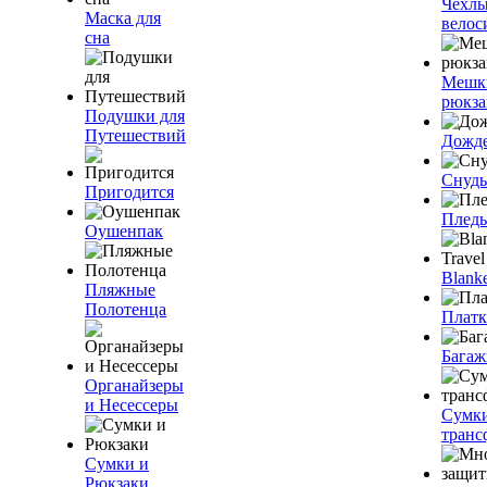
Чехлы
Маска для
велос
сна
Мешк
рюкза
Подушки для
Путешествий
Дожд
Снуды
Пригодится
Плед
Оушенпак
Blanke
Пляжные
Полотенца
Плат
Багаж
Органайзеры
и Несессеры
Сумк
транс
Сумки и
Рюкзаки