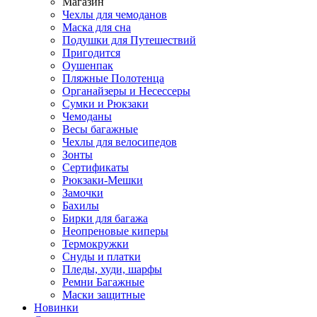
Магазин
Чехлы для чемоданов
Маска для сна
Подушки для Путешествий
Пригодится
Оушенпак
Пляжные Полотенца
Органайзеры и Несессеры
Сумки и Рюкзаки
Чемоданы
Весы багажные
Чехлы для велосипедов
Зонты
Сертификаты
Рюкзаки-Мешки
Замочки
Бахилы
Бирки для багажа
Неопреновые киперы
Термокружки
Снуды и платки
Пледы, худи, шарфы
Ремни Багажные
Маски защитные
Новинки