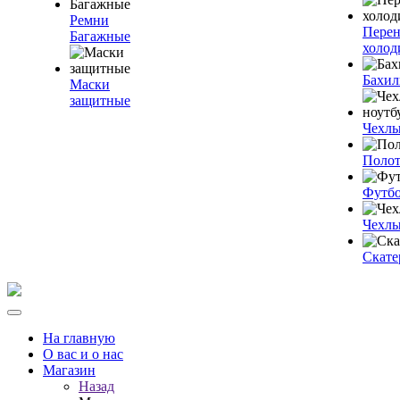
Ремни
Пере
Багажные
холод
Бахи
Маски
защитные
Чехлы
Полот
Футб
Чехлы
Скате
На главную
О вас и о нас
Магазин
Назад