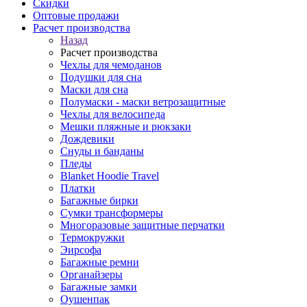
Скидки
Оптовые продажи
Расчет производства
Назад
Расчет производства
Чехлы для чемоданов
Подушки для сна
Маски для сна
Полумаски - маски ветрозащитные
Чехлы для велосипеда
Мешки пляжные и рюкзаки
Дождевики
Снуды и банданы
Пледы
Blanket Hoodie Travel
Платки
Багажные бирки
Сумки трансформеры
Многоразовые защитные перчатки
Термокружки
Эирсофа
Багажные ремни
Органайзеры
Багажные замки
Оушенпак