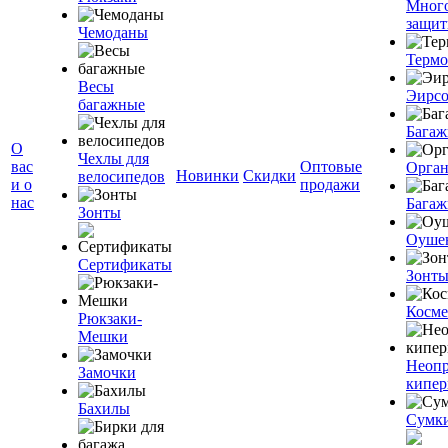
Мног
защит
Чемоданы
Терм
Весы
Эирс
багажные
Багаж
О
Чехлы для
вас
Оптовые
Орган
Новинки
Скидки
велосипедов
и о
продажи
нас
Багаж
Зонты
Оуше
Сертификаты
Зонт
Косме
Рюкзаки-
Мешки
Неоп
Замочки
кипе
Бахилы
Сумк