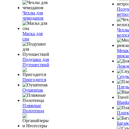
Полум
Чехлы для
ветро
чемоданов
Чехлы
Маска для
велос
сна
Мешк
рюкза
Подушки для
Путешествий
Дожд
Снуды
Пригодится
Плед
Оушенпак
Blanke
Пляжные
Полотенца
Плат
Багаж