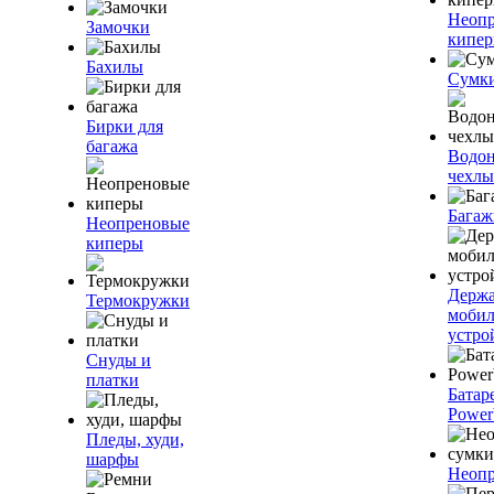
Неоп
Замочки
кипе
Бахилы
Сумк
Бирки для
багажа
Водо
чехлы
Багаж
Неопреновые
киперы
Держа
Термокружки
моби
устро
Снуды и
платки
Батар
Power
Пледы, худи,
шарфы
Неопр