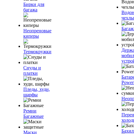
Бирки для
багажа
Водо
чехлы
Багаж
Неопреновые
киперы
Держа
Термокружки
моби
устро
Снуды и
платки
Батар
Power
Пледы, худи,
шарфы
Неопр
Ремни
Пере
Багажные
холод
Бахи
Маски