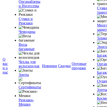
Органайзеры
и Несессеры
Сумк
транс
Сумки и
Рюкзаки
Мног
защит
Чемоданы
Терм
Весы
Эирс
багажные
Багаж
О
Чехлы для
вас
Оптовые
Орган
Новинки
Скидки
велосипедов
и о
продажи
нас
Багаж
Зонты
Оуше
Сертификаты
Зонт
Косме
Рюкзаки-
Мешки