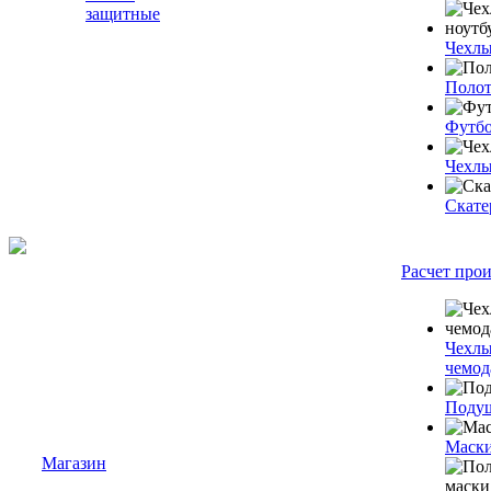
защитные
Чехлы
Полот
Футб
Чехлы
Скате
Расчет про
Чехлы
чемод
Подуш
Маски
Магазин