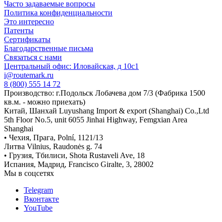
Часто задаваемые вопросы
Политика конфиденциальности
Это интересно
Патенты
Сертификаты
Благодарственные письма
Связаться с нами
Центральный офис: Иловайская, д 10с1
i@routemark.ru
8 (800) 555 14 72
Производство: г.Подольск Лобачева дом 7/3 (Фабрика 1500
кв.м. - можно приехать)
Китай, Шанхай Luyushang Import & export (Shanghai) Co.,Ltd
5th Floor No.5, unit 6055 Jinhai Highway, Femgxian Area
Shanghai
• Чехия, Прага, Polní, 1121/13
Литва Vilnius, Raudonės g. 74
• Грузия, Тбилиси, Shota Rustaveli Ave, 18
Испания, Мадрид, Francisco Giralte, 3, 28002
Мы в соцсетях
Telegram
Вконтакте
YouTube