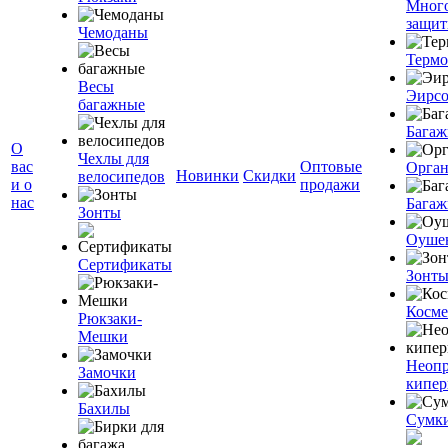
Мног
защит
Чемоданы
Терм
Весы
Эирс
багажные
Багаж
О
Чехлы для
вас
Оптовые
Орган
Новинки
Скидки
велосипедов
и о
продажи
нас
Багаж
Зонты
Оуше
Сертификаты
Зонт
Косме
Рюкзаки-
Мешки
Неоп
Замочки
кипе
Бахилы
Сумк