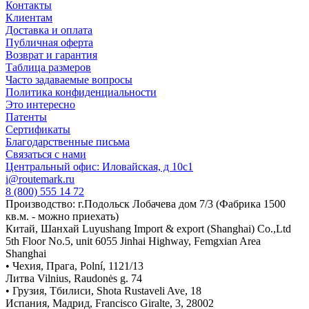
Контакты
Клиентам
Доставка и оплата
Публичная оферта
Возврат и гарантия
Таблица размеров
Часто задаваемые вопросы
Политика конфиденциальности
Это интересно
Патенты
Сертификаты
Благодарственные письма
Связаться с нами
Центральный офис: Иловайская, д 10с1
i@routemark.ru
8 (800) 555 14 72
Производство: г.Подольск Лобачева дом 7/3 (Фабрика 1500
кв.м. - можно приехать)
Китай, Шанхай Luyushang Import & export (Shanghai) Co.,Ltd
5th Floor No.5, unit 6055 Jinhai Highway, Femgxian Area
Shanghai
• Чехия, Прага, Polní, 1121/13
Литва Vilnius, Raudonės g. 74
• Грузия, Тбилиси, Shota Rustaveli Ave, 18
Испания, Мадрид, Francisco Giralte, 3, 28002