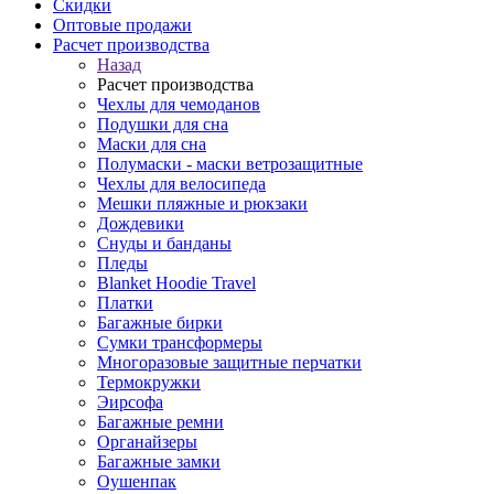
Скидки
Оптовые продажи
Расчет производства
Назад
Расчет производства
Чехлы для чемоданов
Подушки для сна
Маски для сна
Полумаски - маски ветрозащитные
Чехлы для велосипеда
Мешки пляжные и рюкзаки
Дождевики
Снуды и банданы
Пледы
Blanket Hoodie Travel
Платки
Багажные бирки
Сумки трансформеры
Многоразовые защитные перчатки
Термокружки
Эирсофа
Багажные ремни
Органайзеры
Багажные замки
Оушенпак