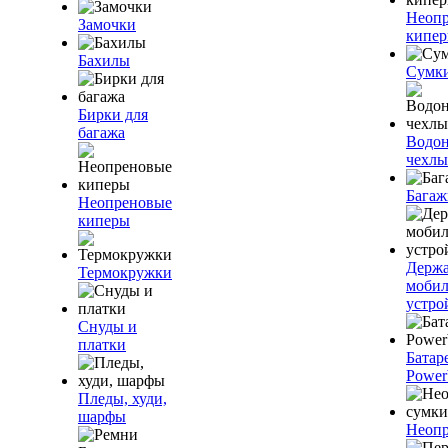
Неоп
Замочки
кипе
Бахилы
Сумк
Бирки для
багажа
Водо
чехлы
Багаж
Неопреновые
киперы
Держа
Термокружки
моби
устро
Снуды и
платки
Батар
Power
Пледы, худи,
шарфы
Неопр