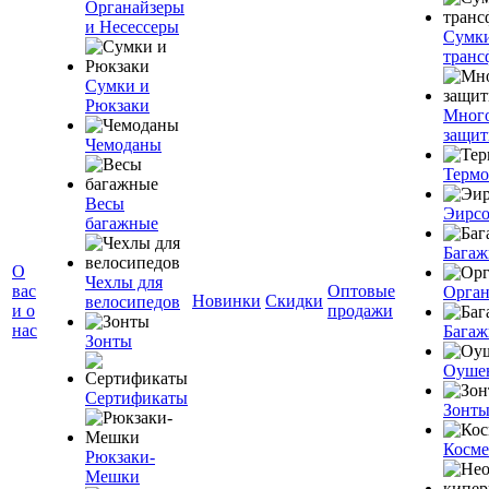
Органайзеры
и Несессеры
Сумк
транс
Сумки и
Рюкзаки
Мног
защит
Чемоданы
Терм
Весы
Эирс
багажные
Багаж
О
Чехлы для
вас
Оптовые
Орган
Новинки
Скидки
велосипедов
и о
продажи
нас
Багаж
Зонты
Оуше
Сертификаты
Зонт
Косме
Рюкзаки-
Мешки