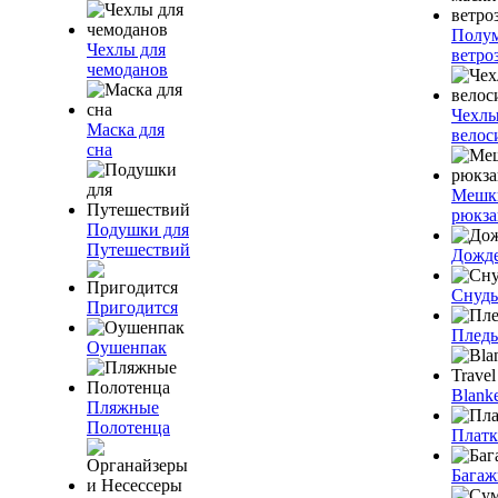
Полум
Чехлы для
ветро
чемоданов
Чехлы
Маска для
велос
сна
Мешк
рюкза
Подушки для
Путешествий
Дожд
Снуды
Пригодится
Плед
Оушенпак
Blanke
Пляжные
Полотенца
Плат
Багаж