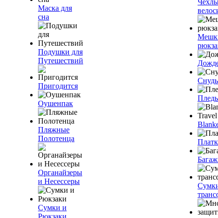
Чехлы
Маска для
велос
сна
Мешк
рюкза
Подушки для
Путешествий
Дожд
Снуды
Пригодится
Плед
Оушенпак
Blanke
Пляжные
Полотенца
Плат
Багаж
Органайзеры
и Несессеры
Сумк
транс
Сумки и
Рюкзаки