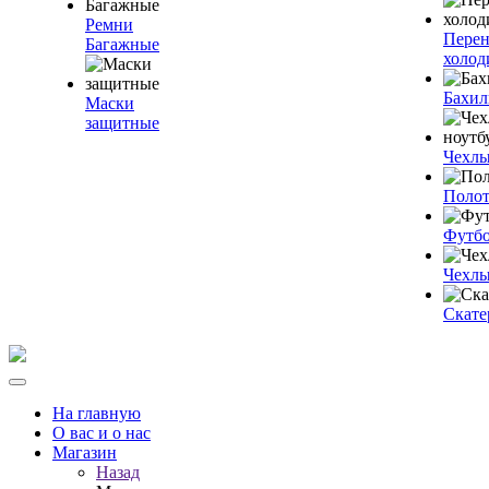
Ремни
Пере
Багажные
холод
Бахи
Маски
защитные
Чехлы
Полот
Футб
Чехлы
Скате
На главную
О вас и о нас
Магазин
Назад