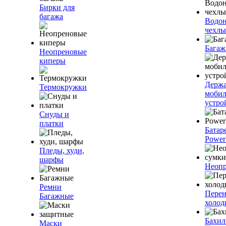
Бирки для
багажа
Водо
чехлы
Багаж
Неопреновые
киперы
Держа
Термокружки
моби
устро
Снуды и
платки
Батар
Power
Пледы, худи,
шарфы
Неопр
Ремни
Пере
Багажные
холод
Бахи
Маски