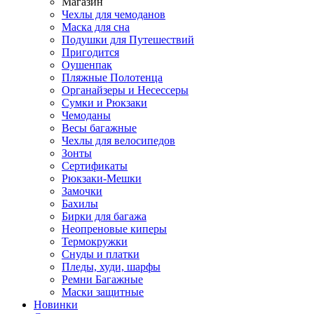
Магазин
Чехлы для чемоданов
Маска для сна
Подушки для Путешествий
Пригодится
Оушенпак
Пляжные Полотенца
Органайзеры и Несессеры
Сумки и Рюкзаки
Чемоданы
Весы багажные
Чехлы для велосипедов
Зонты
Сертификаты
Рюкзаки-Мешки
Замочки
Бахилы
Бирки для багажа
Неопреновые киперы
Термокружки
Снуды и платки
Пледы, худи, шарфы
Ремни Багажные
Маски защитные
Новинки