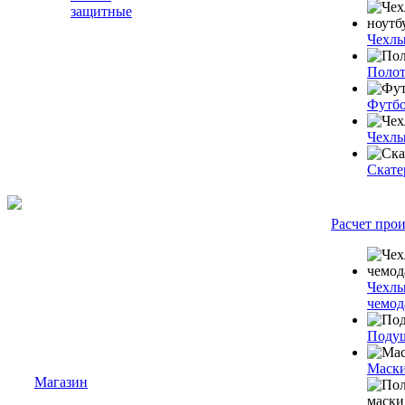
защитные
Чехлы
Полот
Футб
Чехлы
Скате
Расчет про
Чехлы
чемод
Подуш
Маски
Магазин