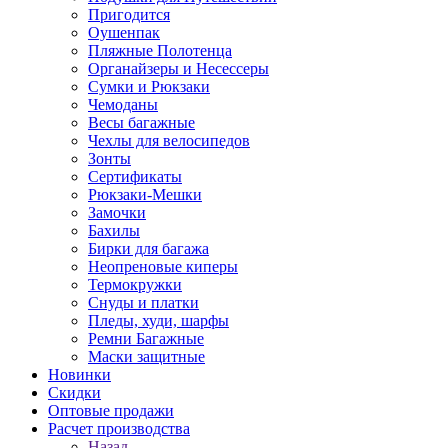
Пригодится
Оушенпак
Пляжные Полотенца
Органайзеры и Несессеры
Сумки и Рюкзаки
Чемоданы
Весы багажные
Чехлы для велосипедов
Зонты
Сертификаты
Рюкзаки-Мешки
Замочки
Бахилы
Бирки для багажа
Неопреновые киперы
Термокружки
Снуды и платки
Пледы, худи, шарфы
Ремни Багажные
Маски защитные
Новинки
Скидки
Оптовые продажи
Расчет производства
Назад