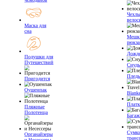
Чехлы
велос
Маска для
сна
Мешк
рюкза
Дожд
Подушки для
Путешествий
Снуды
Плед
Пригодится
Оушенпак
Blanke
Плат
Пляжные
Полотенца
Багаж
Сумк
Органайзеры
транс
и Несессеры