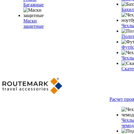
Багажные
Бахи
Маски
Чехлы
защитные
Полот
Футб
Чехлы
Скате
Расчет про
Чехлы
чемод