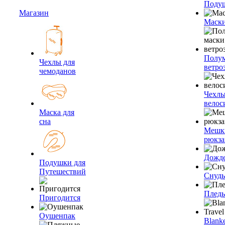
Подуш
Магазин
Маски
Полум
Чехлы для
ветро
чемоданов
Чехлы
велос
Маска для
сна
Мешк
рюкза
Дожд
Подушки для
Путешествий
Снуды
Плед
Пригодится
Оушенпак
Blanke