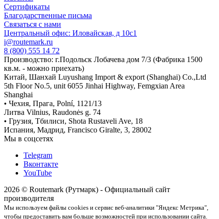
Сертификаты
Благодарственные письма
Связаться с нами
Центральный офис: Иловайская, д 10с1
i@routemark.ru
8 (800) 555 14 72
Производство: г.Подольск Лобачева дом 7/3 (Фабрика 1500
кв.м. - можно приехать)
Китай, Шанхай Luyushang Import & export (Shanghai) Co.,Ltd
5th Floor No.5, unit 6055 Jinhai Highway, Femgxian Area
Shanghai
• Чехия, Прага, Polní, 1121/13
Литва Vilnius, Raudonės g. 74
• Грузия, Тбилиси, Shota Rustaveli Ave, 18
Испания, Мадрид, Francisco Giralte, 3, 28002
Мы в соцсетях
Telegram
Вконтакте
YouTube
2026 © Routemark (Рутмарк) - Официальный сайт
производителя
Мы используем файлы cookies и сервис веб-аналитики "Яндекс Метрика",
чтобы предоставить вам больше возможностей при использовании сайта.