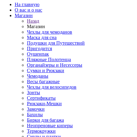
На главную
О вас и о нас
Магазин
Назад
Магазин
Чехлы для чемоданов
Маска для сна
Подушки для Путешествий
Пригодится
Оушенпак
Пляжные Полотенца
Органайзеры и Несессеры
Сумки и Рюкзаки
Чемоданы
Весы багажные
Чехлы для велосипедов
Зонты
Сертификаты
Рюкзаки-Мешки
Замочки
Бахилы
Бирки для багажа
Неопреновые киперы
Термокружки
Снуды и платки