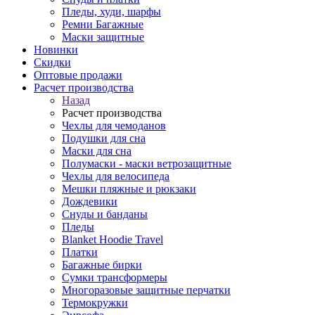
Пледы, худи, шарфы
Ремни Багажные
Маски защитные
Новинки
Скидки
Оптовые продажи
Расчет производства
Назад
Расчет производства
Чехлы для чемоданов
Подушки для сна
Маски для сна
Полумаски - маски ветрозащитные
Чехлы для велосипеда
Мешки пляжные и рюкзаки
Дождевики
Снуды и банданы
Пледы
Blanket Hoodie Travel
Платки
Багажные бирки
Сумки трансформеры
Многоразовые защитные перчатки
Термокружки