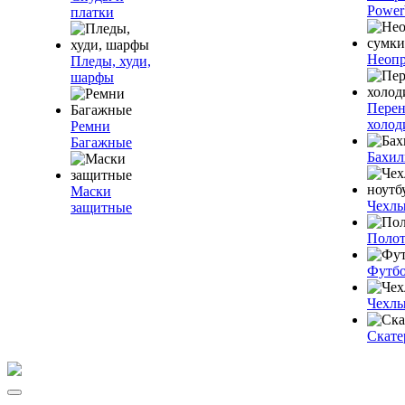
Power
платки
Неопр
Пледы, худи,
шарфы
Пере
холод
Ремни
Багажные
Бахи
Маски
Чехлы
защитные
Полот
Футб
Чехлы
Скате