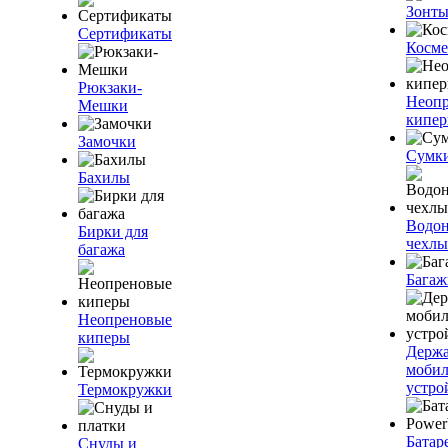
Зонт
Сертификаты
Косме
Рюкзаки-
Неоп
Мешки
кипе
Замочки
Сумк
Бахилы
Водо
Бирки для
чехлы
багажа
Багаж
Неопреновые
киперы
Держа
моби
устро
Термокружки
Батар
Снуды и