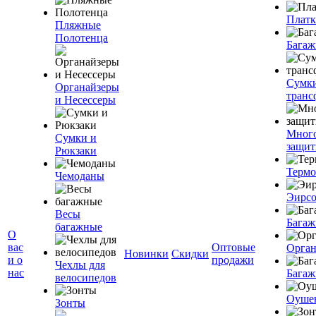
Плат
Пляжные
Полотенца
Багаж
Сумк
Органайзеры
транс
и Несессеры
Мног
Сумки и
защит
Рюкзаки
Терм
Чемоданы
Эирс
Весы
Багаж
багажные
О
вас
Оптовые
Орган
Новинки
Скидки
и о
продажи
Чехлы для
нас
Багаж
велосипедов
Оуше
Зонты