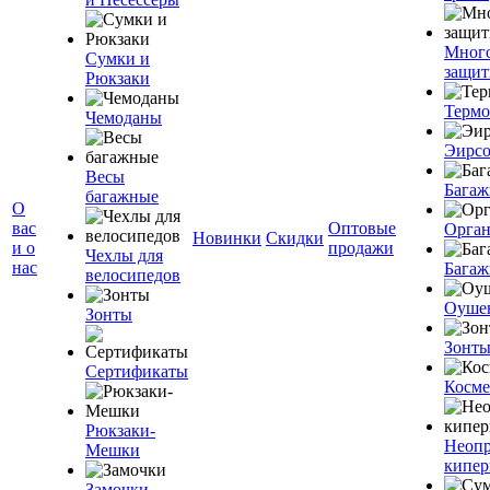
Мног
Сумки и
защит
Рюкзаки
Терм
Чемоданы
Эирс
Весы
Багаж
багажные
О
вас
Оптовые
Орган
Новинки
Скидки
и о
продажи
Чехлы для
нас
Багаж
велосипедов
Оуше
Зонты
Зонт
Сертификаты
Косме
Рюкзаки-
Неоп
Мешки
кипе
Замочки