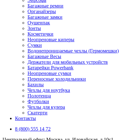
Эирсофа
Багажные ремни
Органайзеры
Багажные замки
Оушенпак
Зонты
Косметички
Неопреновые киперы
Сумки
Водонепроницаемые чехлы (Гермомешки)
Багажные Весы
Держатели для мобильных устройств
Батарейки Powerbank
Неопреновые сумки
Переносные холодильники
Бахилы
Чехлы для ноутбука
Полотенца
Футболки
Чехлы для кулера
Скатерти
Контакты
8 (800) 555 14 72
Центральный офис: Москва, ул. Иловайская, д 10с1