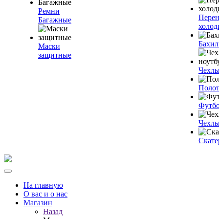
Ремни
Пере
Багажные
холод
Бахи
Маски
защитные
Чехлы
Полот
Футб
Чехлы
Скате
На главную
О вас и о нас
Магазин
Назад