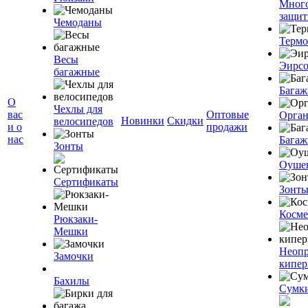
Мног
защит
Чемоданы
Терм
Весы
Эирс
багажные
Багаж
О
Чехлы для
вас
Оптовые
Орган
Новинки
Скидки
велосипедов
и о
продажи
нас
Багаж
Зонты
Оуше
Сертификаты
Зонт
Косме
Рюкзаки-
Мешки
Неоп
Замочки
кипе
Бахилы
Сумк