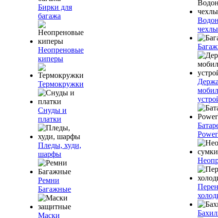
Бирки для
багажа
Водо
чехлы
Багаж
Неопреновые
киперы
Держа
Термокружки
моби
устро
Снуды и
платки
Батар
Power
Пледы, худи,
шарфы
Неопр
Ремни
Пере
Багажные
холод
Бахи
Маски