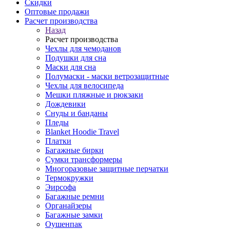
Скидки
Оптовые продажи
Расчет производства
Назад
Расчет производства
Чехлы для чемоданов
Подушки для сна
Маски для сна
Полумаски - маски ветрозащитные
Чехлы для велосипеда
Мешки пляжные и рюкзаки
Дождевики
Снуды и банданы
Пледы
Blanket Hoodie Travel
Платки
Багажные бирки
Сумки трансформеры
Многоразовые защитные перчатки
Термокружки
Эирсофа
Багажные ремни
Органайзеры
Багажные замки
Оушенпак