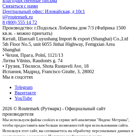
Благодарственные письма
Связаться с нами
Центральный офис: Иловайская, д 10с1
i@routemark.ru
8 (800) 555 14 72
Производство: г.Подольск Лобачева дом 7/3 (Фабрика 1500
кв.м. - можно приехать)
Китай, Шанхай Luyushang Import & export (Shanghai) Co.,Ltd
5th Floor No.5, unit 6055 Jinhai Highway, Femgxian Area
Shanghai
• Чехия, Прага, Polní, 1121/13
Литва Vilnius, Raudonės g. 74
• Грузия, Тбилиси, Shota Rustaveli Ave, 18
Испания, Мадрид, Francisco Giralte, 3, 28002
Мы в соцсетях
Telegram
Вконтакте
YouTube
2026 © Routemark (Рутмарк) - Официальный сайт
производителя
Мы используем файлы cookies и сервис веб-аналитики "Яндекс Метрика",
чтобы предоставить вам больше возможностей при использовании сайта.
Используя этот сайт, вы соглашаетесь на обработку персональных данных в