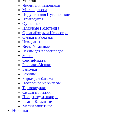
Магазин
Чехлы для чемоданов
Маска для сна
Подушки для Путешествий
Пригодится
Оушенпак
Пляжные Полотенца
Органайзеры и Несессеры
Сумки и Рюкзаки
Чемоданы
Весы багажные
Чехлы для велосипедов
Зонты
Сертификаты
Рюкзаки-Мешки
Замочки
Бахилы
Бирки для багажа
Неопреновые киперы
Термокружки
Снуды и платки
Пледы, худи, шарфы
Ремни Багажные
Маски защитные
Новинки