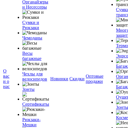
Органайзеры
и Несессеры
Сумк
транс
Сумки и
Рюкзаки
Мног
защит
Чемоданы
Терм
Весы
Эирс
багажные
Багаж
О
Чехлы для
вас
Оптовые
Орган
Новинки
Скидки
велосипедов
и о
продажи
нас
Багаж
Зонты
Оуше
Сертификаты
Зонт
Косме
Рюкзаки-
Мешки