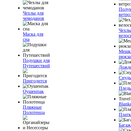
Полум
Чехлы для
ветро
чемоданов
Чехлы
Маска для
велос
сна
Мешк
рюкза
Подушки для
Путешествий
Дожд
Снуды
Пригодится
Плед
Оушенпак
Blanke
Пляжные
Полотенца
Плат
Багаж