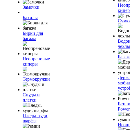
Неоп
Замочки
кипе
Бахилы
Сумк
Бирки для
багажа
Водо
чехлы
Багаж
Неопреновые
киперы
Держа
Термокружки
моби
устро
Снуды и
платки
Батар
Power
Пледы, худи,
шарфы
Неопр