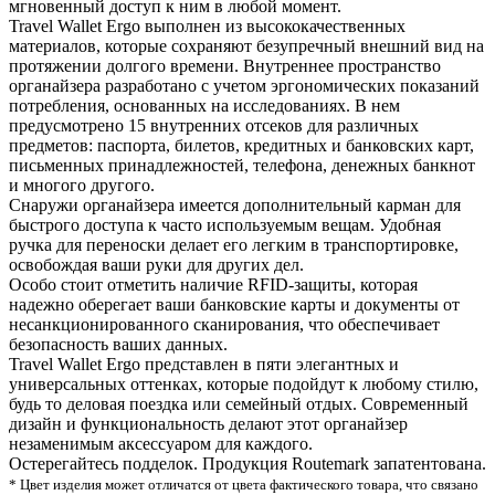
мгновенный доступ к ним в любой момент.
Travel Wallet Ergo выполнен из высококачественных
материалов, которые сохраняют безупречный внешний вид на
протяжении долгого времени. Внутреннее пространство
органайзера разработано с учетом эргономических показаний
потребления, основанных на исследованиях. В нем
предусмотрено 15 внутренних отсеков для различных
предметов: паспорта, билетов, кредитных и банковских карт,
письменных принадлежностей, телефона, денежных банкнот
и многого другого.
Снаружи органайзера имеется дополнительный карман для
быстрого доступа к часто используемым вещам. Удобная
ручка для переноски делает его легким в транспортировке,
освобождая ваши руки для других дел.
Особо стоит отметить наличие RFID-защиты, которая
надежно оберегает ваши банковские карты и документы от
несанкционированного сканирования, что обеспечивает
безопасность ваших данных.
Travel Wallet Ergo представлен в пяти элегантных и
универсальных оттенках, которые подойдут к любому стилю,
будь то деловая поездка или семейный отдых. Современный
дизайн и функциональность делают этот органайзер
незаменимым аксессуаром для каждого.
Остерегайтесь подделок. Продукция Routemark запатентована.
* Цвет изделия может отличатся от цвета фактического товара, что связано