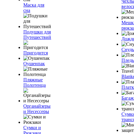
Чехлы
Маска для
велос
сна
Мешк
рюкза
Подушки для
Путешествий
Дожд
Снуды
Пригодится
Плед
Оушенпак
Blanke
Пляжные
Полотенца
Плат
Багаж
Органайзеры
и Несессеры
Сумк
транс
Сумки и
Рюкзаки