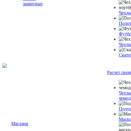
защитные
Чехлы
Полот
Футб
Чехлы
Скате
Расчет про
Чехлы
чемод
Подуш
Маски
Магазин