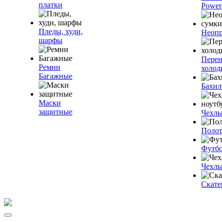
платки
Power
Пледы, худи,
Неопр
шарфы
Пере
Ремни
холод
Багажные
Бахи
Маски
защитные
Чехлы
Полот
Футб
Чехлы
Скате