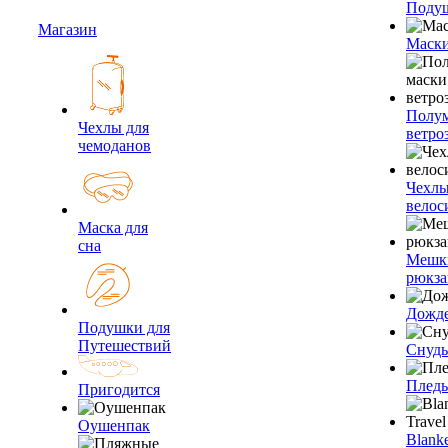
Подуш
Магазин
Маски
Полум
Чехлы для
ветро
чемоданов
Чехлы
велос
Маска для
сна
Мешк
рюкза
Дожд
Подушки для
Путешествий
Снуды
Плед
Пригодится
Оушенпак
Blanke