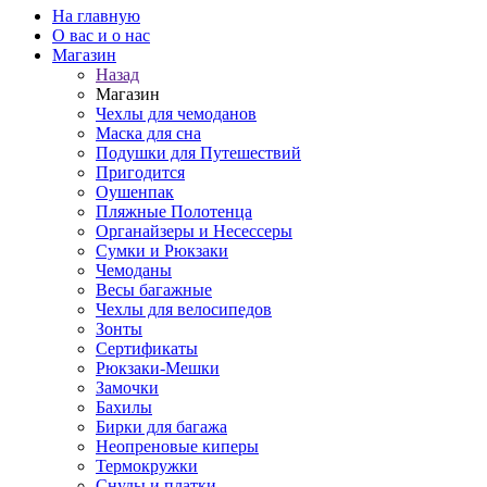
На главную
О вас и о нас
Магазин
Назад
Магазин
Чехлы для чемоданов
Маска для сна
Подушки для Путешествий
Пригодится
Оушенпак
Пляжные Полотенца
Органайзеры и Несессеры
Сумки и Рюкзаки
Чемоданы
Весы багажные
Чехлы для велосипедов
Зонты
Сертификаты
Рюкзаки-Мешки
Замочки
Бахилы
Бирки для багажа
Неопреновые киперы
Термокружки
Снуды и платки