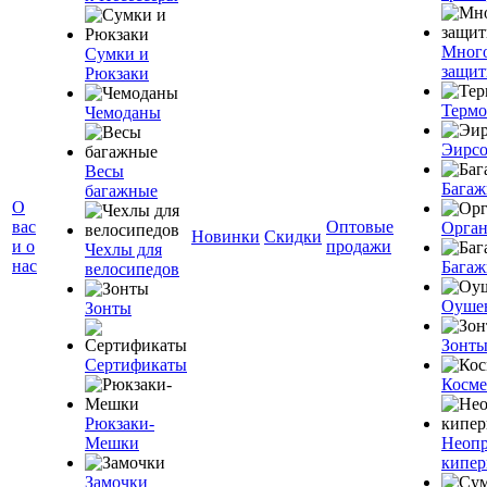
Мног
Сумки и
защит
Рюкзаки
Терм
Чемоданы
Эирс
Весы
Багаж
багажные
О
вас
Оптовые
Орган
Новинки
Скидки
и о
продажи
Чехлы для
нас
Багаж
велосипедов
Оуше
Зонты
Зонт
Сертификаты
Косме
Рюкзаки-
Мешки
Неоп
кипе
Замочки