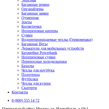
Эирсофа
Багажные ремни
Органайзеры
Багажные замки
Оушенпак
Зонты
Косметички
Неопреновые киперы
Сумки
Водонепроницаемые чехлы (Гермомешки)
Багажные Весы
Держатели для мобильных устройств
Батарейки Powerbank
Неопреновые сумки
Переносные холодильники
Бахилы
Чехлы для ноутбука
Полотенца
Футболки
Чехлы для кулера
Скатерти
Контакты
8 (800) 555 14 72
Центральный офис: Москва, ул. Иловайская, д 10с1