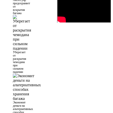
Аксессуар
предохраняет
от
вскрытия
багажа
Уберегает
от
раскрытия
чемодана
при
сильном
падении
Экономит
деньги на
альтернативных
способах