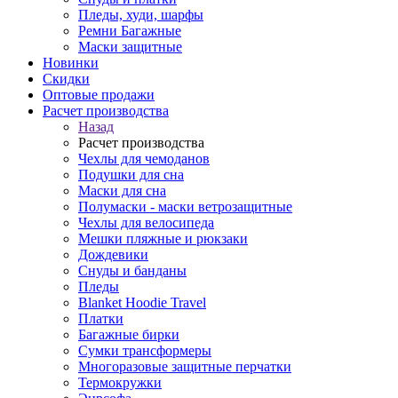
Пледы, худи, шарфы
Ремни Багажные
Маски защитные
Новинки
Скидки
Оптовые продажи
Расчет производства
Назад
Расчет производства
Чехлы для чемоданов
Подушки для сна
Маски для сна
Полумаски - маски ветрозащитные
Чехлы для велосипеда
Мешки пляжные и рюкзаки
Дождевики
Снуды и банданы
Пледы
Blanket Hoodie Travel
Платки
Багажные бирки
Сумки трансформеры
Многоразовые защитные перчатки
Термокружки