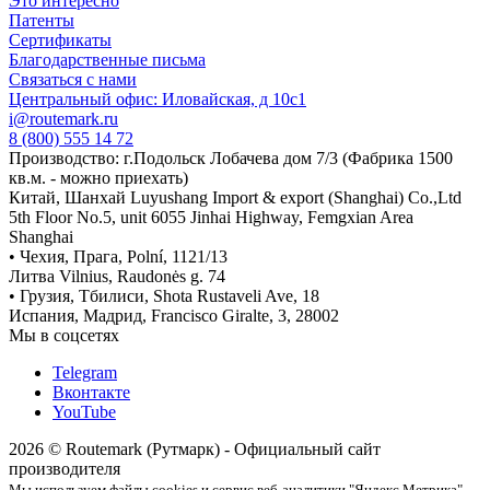
Это интересно
Патенты
Сертификаты
Благодарственные письма
Связаться с нами
Центральный офис: Иловайская, д 10с1
i@routemark.ru
8 (800) 555 14 72
Производство: г.Подольск Лобачева дом 7/3 (Фабрика 1500
кв.м. - можно приехать)
Китай, Шанхай Luyushang Import & export (Shanghai) Co.,Ltd
5th Floor No.5, unit 6055 Jinhai Highway, Femgxian Area
Shanghai
• Чехия, Прага, Polní, 1121/13
Литва Vilnius, Raudonės g. 74
• Грузия, Тбилиси, Shota Rustaveli Ave, 18
Испания, Мадрид, Francisco Giralte, 3, 28002
Мы в соцсетях
Telegram
Вконтакте
YouTube
2026 © Routemark (Рутмарк) - Официальный сайт
производителя
Мы используем файлы cookies и сервис веб-аналитики "Яндекс Метрика",