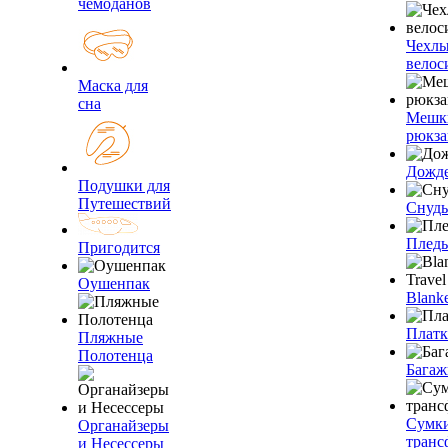
чемоданов
Чехлы
велос
Маска для
сна
Мешк
рюкза
Дожд
Подушки для
Путешествий
Снуды
Плед
Пригодится
Оушенпак
Blanke
Плат
Пляжные
Полотенца
Багаж
Сумк
Органайзеры
транс
и Несессеры