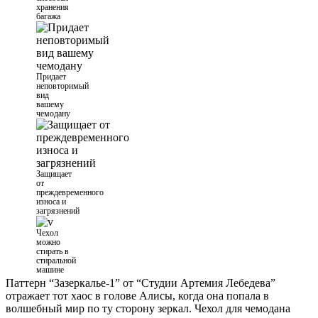
хранения
багажа
Придает
неповторимый
вид
вашему
чемодану
Защищает
от
преждевременного
износа и
загрязнений
Чехол
можно
стирать в
стиральной
машине
Паттерн “Зазеркалье-1” от “Студии Артемия Лебедева”
отражает тот хаос в голове Алисы, когда она попала в
волшебный мир по ту сторону зеркал. Чехол для чемодана