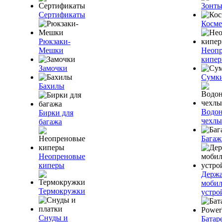
Зонт
Сертификаты
Косме
Рюкзаки-
Мешки
Неоп
кипе
Замочки
Сумк
Бахилы
Водо
Бирки для
чехлы
багажа
Багаж
Неопреновые
киперы
Держа
моби
Термокружки
устро
Снуды и
Батар