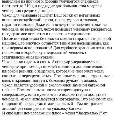
выполнен из прочного, хорошо тянущегося спандекса
плотностью 310 g и подходит для большинства моделей
чемоданов средних размеров.
Чехол для чемодана защитит Ваш багаж от негативных
внешних воздействий: грязи, пыли, ударов и толчков,
царапин и сколов. Даже если вследствие падения замки на
чемодане не выдержат, чехол помешает чемодану раскрыться,
и содержимое останется в целости и сохранности.
После поездки чехол без опаски можно стирать в стиральной
машине. Его рисунок останется таким же насыщенным, как
при первом использовании! Для удобного хранения чехла мы
положили в коробочку специальный мешочек с
затягивающимися шнурками.
Чехол легко надеть и снять. Аксессуар удерживается на
чемодане при помощи нижней молнии и дополнительно –
широкой резинки с защёлкой, которая не позволяет чехлу
сползать и перекручиваться. Потайные молнии, встроенные в
швы, открывают доступ к боковым ручкам чемодана.
Чехол является удобной и экологичной заменой багажной
плёнке. Помимо возможности экспресс-доступа к
содержимому, если нужно что-то положить или достать из
чемодана, чехол используется многократно. Это экономит как
природный ресурс, так и материальный – Вы не тратите
лишний раз свои деньги на упаковку багажа!
И ещё один немаловажный плюс – чехол “Зазеркалье-1” от