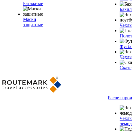
Багажные
Бахи
Маски
защитные
Чехлы
Полот
Футб
Чехлы
Скате
Расчет про
Чехлы
чемод