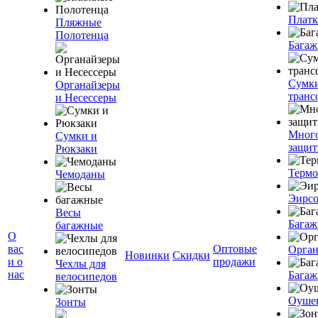
Плат
Пляжные
Полотенца
Багаж
Сумк
Органайзеры
транс
и Несессеры
Мног
Сумки и
защит
Рюкзаки
Терм
Чемоданы
Эирс
Весы
Багаж
багажные
О
вас
Оптовые
Орган
Новинки
Скидки
и о
продажи
Чехлы для
нас
Багаж
велосипедов
Оуше
Зонты