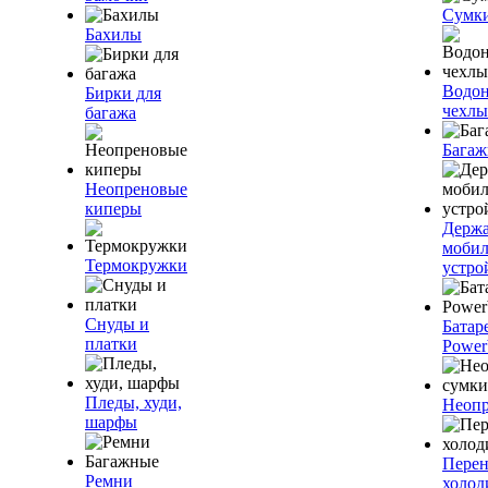
Сумк
Бахилы
Водо
Бирки для
чехлы
багажа
Багаж
Неопреновые
киперы
Держа
моби
Термокружки
устро
Снуды и
Батар
платки
Power
Пледы, худи,
Неопр
шарфы
Пере
Ремни
холод