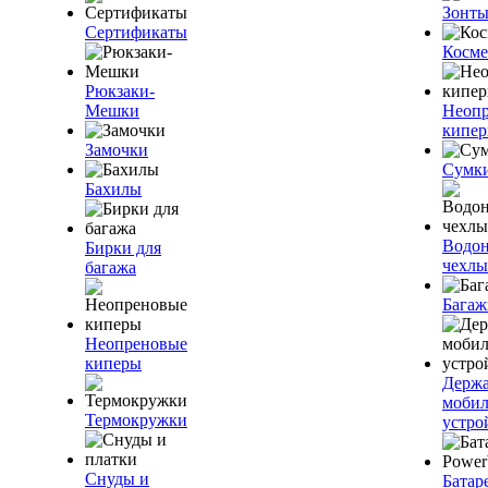
Зонт
Сертификаты
Косме
Рюкзаки-
Мешки
Неоп
кипе
Замочки
Сумк
Бахилы
Водо
Бирки для
чехлы
багажа
Багаж
Неопреновые
киперы
Держа
моби
Термокружки
устро
Снуды и
Батар