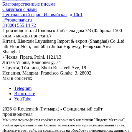
Благодарственные письма
Связаться с нами
Центральный офис: Иловайская, д 10с1
i@routemark.ru
8 (800) 555 14 72
Производство: г.Подольск Лобачева дом 7/3 (Фабрика 1500
кв.м. - можно приехать)
Китай, Шанхай Luyushang Import & export (Shanghai) Co.,Ltd
5th Floor No.5, unit 6055 Jinhai Highway, Femgxian Area
Shanghai
• Чехия, Прага, Polní, 1121/13
Литва Vilnius, Raudonės g. 74
• Грузия, Тбилиси, Shota Rustaveli Ave, 18
Испания, Мадрид, Francisco Giralte, 3, 28002
Мы в соцсетях
Telegram
Вконтакте
YouTube
2026 © Routemark (Рутмарк) - Официальный сайт
производителя
Мы используем файлы cookies и сервис веб-аналитики "Яндекс Метрика",
чтобы предоставить вам больше возможностей при использовании сайта.
Используя этот сайт, вы соглашаетесь на обработку персональных данных в