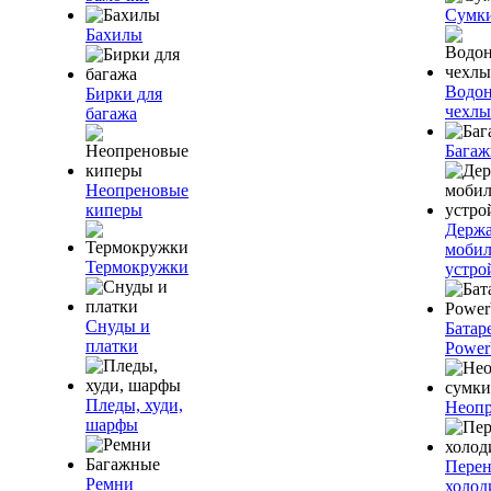
Сумк
Бахилы
Водо
Бирки для
чехлы
багажа
Багаж
Неопреновые
киперы
Держа
моби
Термокружки
устро
Снуды и
Батар
платки
Power
Пледы, худи,
Неопр
шарфы
Пере
Ремни
холод