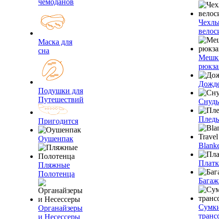
чемоданов
Чехлы
велос
Маска для
сна
Мешк
рюкза
Дожд
Подушки для
Путешествий
Снуды
Плед
Пригодится
Оушенпак
Blanke
Плат
Пляжные
Полотенца
Багаж
Сумк
Органайзеры
транс
и Несессеры