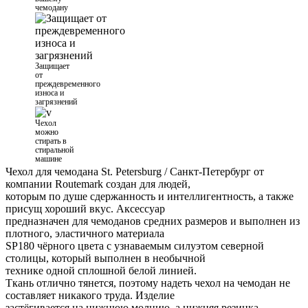
чемодану
Защищает
от
преждевременного
износа и
загрязнений
Чехол
можно
стирать в
стиральной
машине
Чехол для чемодана St. Petersburg / Санкт-Петербург от
компании Routemark создан для людей,
которым по душе сдержанность и интеллигентность, а также
присущ хороший вкус. Аксессуар
предназначен для чемоданов средних размеров и выполнен из
плотного, эластичного материала
SP180 чёрного цвета с узнаваемым силуэтом северной
столицы, который выполнен в необычной
технике одной сплошной белой линией.
Ткань отлично тянется, поэтому надеть чехол на чемодан не
составляет никакого труда. Изделие
застёгивается на нижнюю молнию, а нижняя резинка