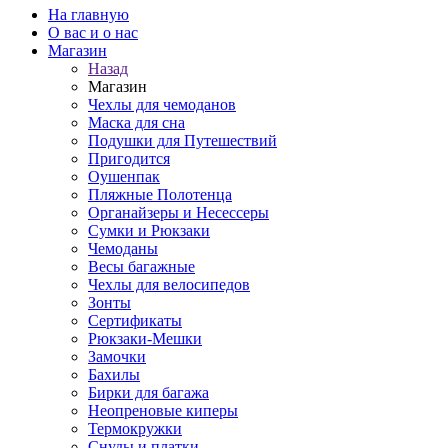
На главную
О вас и о нас
Магазин
Назад
Магазин
Чехлы для чемоданов
Маска для сна
Подушки для Путешествий
Пригодится
Оушенпак
Пляжные Полотенца
Органайзеры и Несессеры
Сумки и Рюкзаки
Чемоданы
Весы багажные
Чехлы для велосипедов
Зонты
Сертификаты
Рюкзаки-Мешки
Замочки
Бахилы
Бирки для багажа
Неопреновые киперы
Термокружки
Снуды и платки