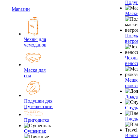
Подуш
Магазин
Маски
Полум
Чехлы для
ветро
чемоданов
Чехлы
велос
Маска для
сна
Мешк
рюкза
Дожд
Подушки для
Путешествий
Снуды
Плед
Пригодится
Оушенпак
Blanke