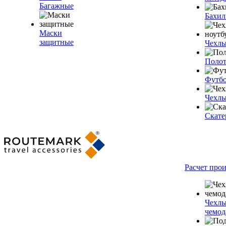
Багажные
Бахи
Маски
защитные
Чехлы
Полот
Футб
Чехлы
Скате
Расчет про
Чехлы
чемод