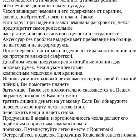
обеспечивает дополнительную усадку.
Чехол защищает чемодан и его содержимое от царапин,
сколов, потёртостей, грязи и влаги. Также
если вдруг при падении замки чемодана раскроются, чехол
предотвратит самопроизвольное
раскрытие, и вещи останутся в целости и сохранности.
Аксессуар без проблем выдерживает пребывание на солнце,
не выгорая и не деформируясь.
После перелёта постирайте изделие в стиральной машине или
же протрите влажной салфеткой.
Дизайном чехла предусмотрены потайные молнии для
боковых ручек. Чехол укомплектован
компактным мешочком для хранения.
Используя многоразовый чехол вместо одноразовой багажной
плёнки, Вы помогаете планете
быть чище. Также это положительно сказывается на Вашем
бюджете, поскольку Вам не нужно
тратить лишние деньги на упаковку. Если Вы обнаружите
перевес в аэропорту, чехол легко снять,
переложить вещи и надеть снова.
Продуманный дизайн и эргономичность чехла делают его
надёжным и приятным компаньоном в
поездках. Путешествуйте легко вместе с Routemark!
Остерегайтесь подделок. Продукция Routemark запатентована.