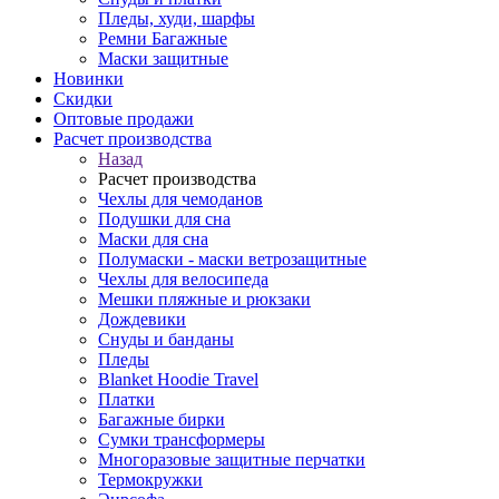
Пледы, худи, шарфы
Ремни Багажные
Маски защитные
Новинки
Скидки
Оптовые продажи
Расчет производства
Назад
Расчет производства
Чехлы для чемоданов
Подушки для сна
Маски для сна
Полумаски - маски ветрозащитные
Чехлы для велосипеда
Мешки пляжные и рюкзаки
Дождевики
Снуды и банданы
Пледы
Blanket Hoodie Travel
Платки
Багажные бирки
Сумки трансформеры
Многоразовые защитные перчатки
Термокружки