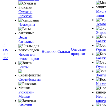
Мног
Сумки и
защит
Рюкзаки
Терм
Чемоданы
Эирс
Весы
Багаж
багажные
О
вас
Оптовые
Орган
Новинки
Скидки
и о
продажи
Чехлы для
нас
Багаж
велосипедов
Оуше
Зонты
Зонт
Сертификаты
Косме
Рюкзаки-
Мешки
Неоп
кипе
Замочки