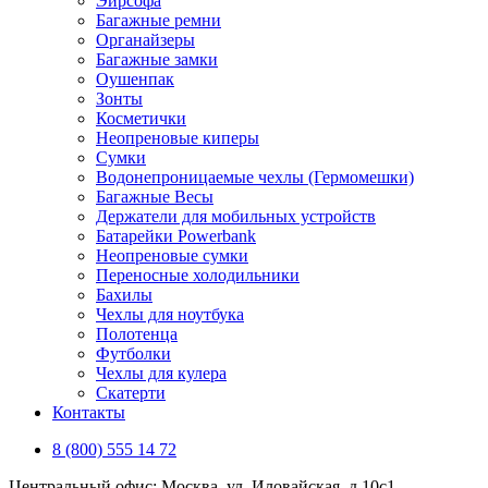
Эирсофа
Багажные ремни
Органайзеры
Багажные замки
Оушенпак
Зонты
Косметички
Неопреновые киперы
Сумки
Водонепроницаемые чехлы (Гермомешки)
Багажные Весы
Держатели для мобильных устройств
Батарейки Powerbank
Неопреновые сумки
Переносные холодильники
Бахилы
Чехлы для ноутбука
Полотенца
Футболки
Чехлы для кулера
Скатерти
Контакты
8 (800) 555 14 72
Центральный офис: Москва, ул. Иловайская, д 10с1