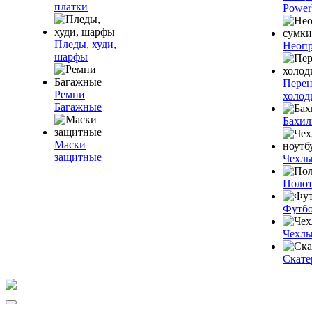
платки
Power
Пледы, худи,
Неопр
шарфы
Пере
Ремни
холод
Багажные
Бахи
Маски
защитные
Чехлы
Полот
Футб
Чехлы
Скате