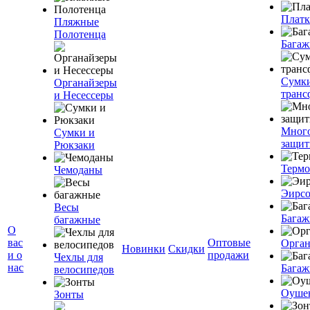
Плат
Пляжные
Полотенца
Багаж
Сумк
Органайзеры
транс
и Несессеры
Мног
Сумки и
защит
Рюкзаки
Терм
Чемоданы
Эирс
Весы
Багаж
багажные
О
вас
Оптовые
Орган
Новинки
Скидки
и о
продажи
Чехлы для
нас
Багаж
велосипедов
Оуше
Зонты