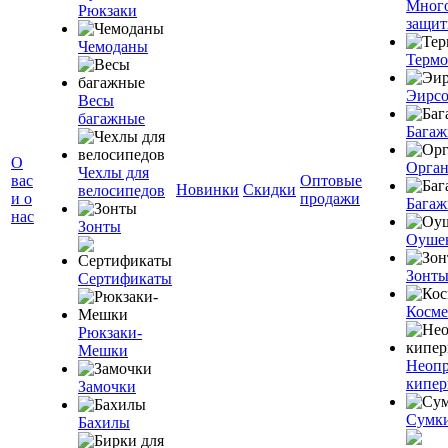
Мног
Рюкзаки
защит
Чемоданы
Терм
Эирс
Весы
багажные
Багаж
О
Орган
Чехлы для
вас
Оптовые
Новинки
Скидки
велосипедов
и о
продажи
Багаж
нас
Зонты
Оуше
Зонт
Сертификаты
Косме
Рюкзаки-
Мешки
Неоп
кипе
Замочки
Сумк
Бахилы