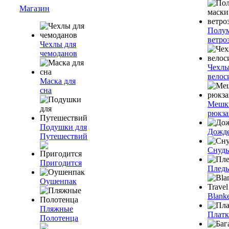
Магазин
Полум
ветро
Чехлы для
чемоданов
Чехлы
велос
Маска для
сна
Мешк
рюкза
Подушки для
Дожд
Путешествий
Снуды
Пригодится
Плед
Оушенпак
Blanke
Пляжные
Плат
Полотенца