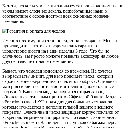
Кстати, поскольку мы сами занимаемся производством, наши
чехлы имеют сложные лекала, разработанные нами в
соответствие с особенностями всех основных моделей
чемоданов.
Именно поэтому они отлично сидят на чемоданах. Мы как
производитель, готовы предоставлять гарантию
удовлетворенности на наши изделия 3 года. Что бы не
случилось, вы просто можете поменять аксессуар на любое
другое изделие от нашей компании.
Бывает, что чемодан износился со временем. Не хочется
выбрасывать? Значит, для него подойдет чехол, который
скроет все несовершенства и спасет от выброса. Стильная
материя скроет все потертости и трещины, накопленные
годами. У Вашего чемодана появится вторая жизнь,
обновленная стильным принтом Эйфелевой башни. Модель
«French» размер L:XL подходит для больших чемоданов,
которые нуждаются в дополнительной защите внешнего
покрытия. Эластичный чехол защищает корпус поклажи от
вскрытия, загрязнения и царапин. Но самое главное, чехол
«French» экономит Ваши деньги на упаковке багажа перед
полетом. Как часто Вы летаете куда-нибудь? Сколько раз