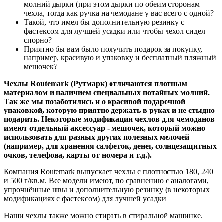
молний дырки (при этом дырки по обеим сторонам
чехла, тогда как ручка на чемодане у вас всего с одной?
Такой, что имел бы дополнительную резинку с
фастексом для лучшей усадки или чтобы чехол сидел
спорно?
Приятно бы вам было получить подарок за покупку,
например, красивую и упаковку и бесплатный пляжный
мешочек?
Чехлы Routemark (Рутмарк) отличаются плотным
материалом и наличием специальных потайных молний.
Так же мы позаботились и о красивой подарочной
упаковкой, которую приятно держать в руках и не стыдно
подарить. Некоторые модификации чехлов для чемоданов
имеют отдельный аксессуар - мешочек, который можно
использовать для разных других полезных мелочей
(например, для хранения салфеток, денег, солнцезащитных
очков, телефона, карты от номера и т.д.).
Компания Routemark выпускает чехлы с плотностью 180, 240
и 500 г/кв.м. Все модели имеют, по сравнению с аналогами,
упрочнённые швы и дополнительную резинку (в некоторых
модификациях с фастексом) для лучшей усадки.
Наши чехлы также можно стирать в стиральной машинке.