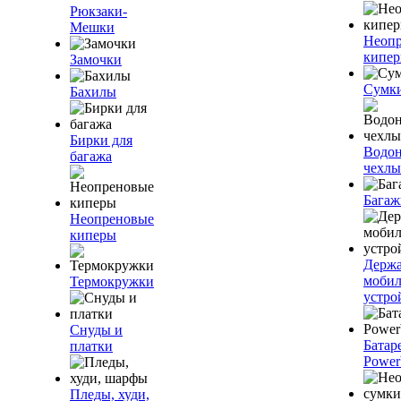
Рюкзаки-
Мешки
Неоп
кипе
Замочки
Сумк
Бахилы
Бирки для
Водо
багажа
чехлы
Багаж
Неопреновые
киперы
Держа
моби
Термокружки
устро
Снуды и
Батар
платки
Power
Пледы, худи,