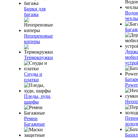
Бирки для
Водо
багажа
чехлы
Багаж
Неопреновые
киперы
Держа
моби
Термокружки
устро
Снуды и
Батар
платки
Power
Пледы, худи,
Неопр
шарфы
Пере
Ремни
холод
Багажные
Бахи