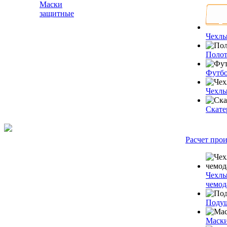
Маски
защитные
Чехлы
Полот
Футб
Чехлы
Скате
Расчет про
Чехлы
чемод
Подуш
Маски