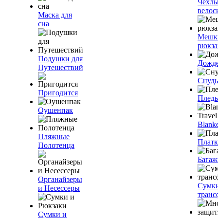
Чехлы
велос
Маска для
сна
Мешк
рюкза
Подушки для
Дожд
Путешествий
Снуды
Пригодится
Плед
Оушенпак
Blanke
Пляжные
Плат
Полотенца
Багаж
Органайзеры
Сумк
и Несессеры
транс
Сумки и