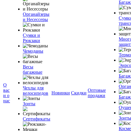
Багаж
Органайзеры
Сумк
и Несессеры
транс
Сумки и
Мног
Рюкзаки
защит
Чемоданы
Терм
Эирс
Весы
багажные
Багаж
О
Орган
Чехлы для
вас
Оптовые
Новинки
Скидки
велосипедов
и о
продажи
Багаж
нас
Зонты
Оуше
Зонт
Сертификаты
Косме