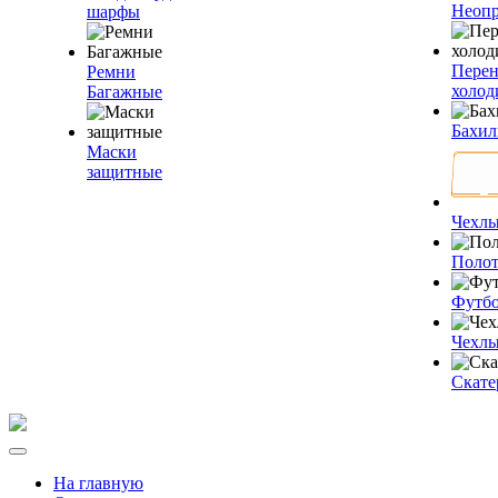
Неопр
шарфы
Пере
Ремни
холод
Багажные
Бахи
Маски
защитные
Чехлы
Полот
Футб
Чехлы
Скате
На главную