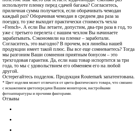
используете пленку перед сдачей багажа? Согласитесь,
приличная сумма получается, если оборачивать чемодан
каждый раз? Оборачивая чемодан в среднем два раза за
поездку, то уже выходит практически стоимость чехла
«French». А если Вы летаете, допустим, два-три раза в год, то
уже с третьего перелета с нашим чехлом Вы начинаете
зарабатывать. Сэкономили на пленке – заработали.
Согласитесь, это выгодно? В прочем, вся линейка нашей
продукции имеет такой плюс. Вы все еще сомневаетесь? Тогда
мы разгоним Ваши сомнения приятным бонусом – это
трехгодовая гарантия. Да, если наш товар испортится за три
года, то мы с удовольствием его обменяем его на любой
другой.
Остерегайтесь подделок. Продукция Routemark запатентована.
* Цвет изделия может отличатся от цвета фактического товара, что связано
с искажением цветопередачи Вашим монитором, настройками
фотоаппаратуры и прочими факторами.
Отзывы