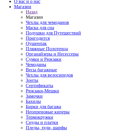
О вас и о нас
Магазин
Назад
Магазин
Чехлы для чемоданов
Маска для сна
Подушки для Путешествий
Пригодится
Оушенпак
Пляжные Полотенца
Органайзеры и Несессеры
Сумки и Рюкзаки
Чемоданы
Весы багажные
Чехлы для велосипедов
Зонты
Сертификаты
Рюкзаки-Мешки
Замочки
Бахилы
Бирки для багажа
Неопреновые киперы
Термокружки
Снуды и платки
Пледы, худи, шарфы