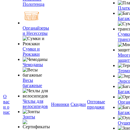
Полотенца
Плат
Багаж
Органайзеры
и Несессеры
Сумк
транс
Сумки и
Рюкзаки
Мног
защит
Чемоданы
Терм
Весы
Эирс
багажные
Багаж
О
Чехлы для
вас
Оптовые
Орган
Новинки
Скидки
велосипедов
и о
продажи
нас
Багаж
Зонты
Оуше