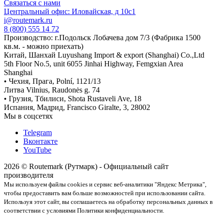
Связаться с нами
Центральный офис: Иловайская, д 10с1
i@routemark.ru
8 (800) 555 14 72
Производство: г.Подольск Лобачева дом 7/3 (Фабрика 1500
кв.м. - можно приехать)
Китай, Шанхай Luyushang Import & export (Shanghai) Co.,Ltd
5th Floor No.5, unit 6055 Jinhai Highway, Femgxian Area
Shanghai
• Чехия, Прага, Polní, 1121/13
Литва Vilnius, Raudonės g. 74
• Грузия, Тбилиси, Shota Rustaveli Ave, 18
Испания, Мадрид, Francisco Giralte, 3, 28002
Мы в соцсетях
Telegram
Вконтакте
YouTube
2026 © Routemark (Рутмарк) - Официальный сайт
производителя
Мы используем файлы cookies и сервис веб-аналитики "Яндекс Метрика",
чтобы предоставить вам больше возможностей при использовании сайта.
Используя этот сайт, вы соглашаетесь на обработку персональных данных в
соответствии с условиями Политики конфиденциальности.