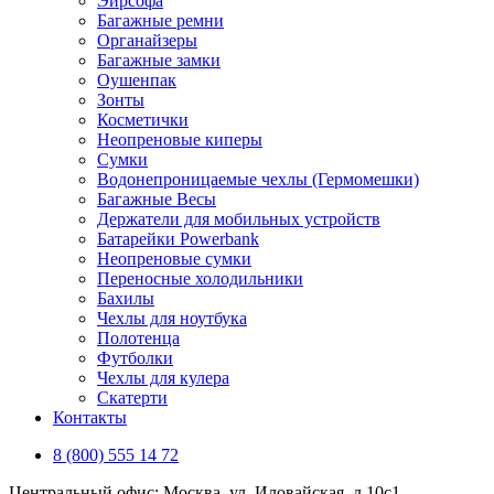
Эирсофа
Багажные ремни
Органайзеры
Багажные замки
Оушенпак
Зонты
Косметички
Неопреновые киперы
Сумки
Водонепроницаемые чехлы (Гермомешки)
Багажные Весы
Держатели для мобильных устройств
Батарейки Powerbank
Неопреновые сумки
Переносные холодильники
Бахилы
Чехлы для ноутбука
Полотенца
Футболки
Чехлы для кулера
Скатерти
Контакты
8 (800) 555 14 72
Центральный офис: Москва, ул. Иловайская, д 10с1