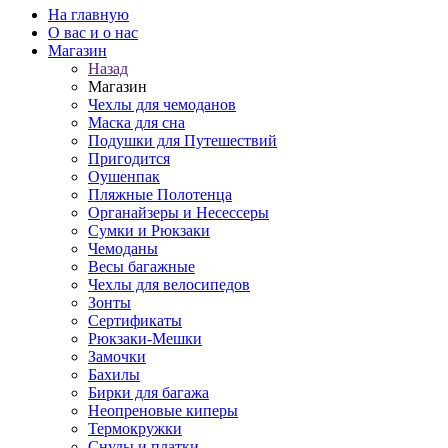
На главную
О вас и о нас
Магазин
Назад
Магазин
Чехлы для чемоданов
Маска для сна
Подушки для Путешествий
Пригодится
Оушенпак
Пляжные Полотенца
Органайзеры и Несессеры
Сумки и Рюкзаки
Чемоданы
Весы багажные
Чехлы для велосипедов
Зонты
Сертификаты
Рюкзаки-Мешки
Замочки
Бахилы
Бирки для багажа
Неопреновые киперы
Термокружки
Снуды и платки