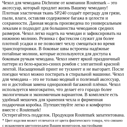
Чехол для чемодана Dichrome от компании Routemark – это
аксессуар, который продлит жизнь Вашему чемодану!
Плотная эластичная ткань SP240 создаёт преграду для грязи,
пыли, влаги, оставляя содержимое багажа в целости и
сохранности. Данная модель произведена по универсальным
лекалам и подходит для большинства чемоданов средних
размеров. Чехол легко надеть на чемодан и зафиксировать на
нижнюю молнию. Резинка с фастексом служит для более
плотной усадки и не позволяет чехлу смещаться во время
транспортировки. В боковые швы встроены надёжные
потайные молнии, которые используются для доступа к
боковым ручкам чемодана. Чехол имеет яркий праздничный
паттерн из бело-красно-синих ромбов с элегантной красной
лентой. Насыщенный принт не тускнеет и не выгорает. После
поездки чехол можно постирать в стиральной машинке. Чехол
для чемодана – это не только модный и полезный аксессуар,
но и достойная замена одноразовой багажной плёнки. Чехол
используется многократно, что делает его гораздо более
экологичным и экономичным вариантом. В комплекте есть
удобный мешочек для хранения чехла и фирменная
подарочная коробка. Путешествуйте легко и комфортно
вместе с Routemark!
Остерегайтесь подделок. Продукция Routemark запатентована.
* Цвет изделия может отличатся от цвета фактического товара, что связано
с искажением цветопередачи Вашим монитором, настройками