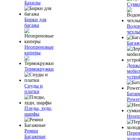
Бахилы
Сумк
Бирки для
багажа
Водо
чехлы
Багаж
Неопреновые
киперы
Держа
Термокружки
моби
устро
Снуды и
платки
Батар
Power
Пледы, худи,
шарфы
Неопр
Ремни
Пере
Багажные
холод