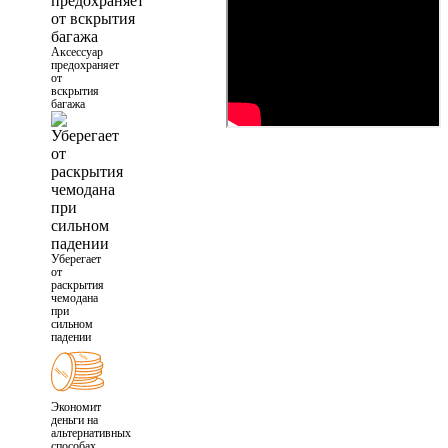
Аксессуар
предохраняет
от
вскрытия
багажа
Уберегает
от
раскрытия
чемодана
при
сильном
падении
Экономит
деньги на
альтернативных
способах