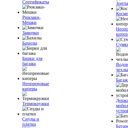
Сертификаты
Зонт
Косме
Рюкзаки-
Мешки
Неоп
Замочки
кипе
Бахилы
Сумк
Бирки для
багажа
Водо
чехлы
Багаж
Неопреновые
киперы
Держа
Термокружки
моби
устро
Снуды и
платки
Батар