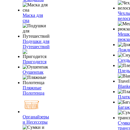
Чехлы
Маска для
велос
сна
Мешк
рюкза
Подушки для
Путешествий
Дожд
Снуды
Пригодится
Плед
Оушенпак
Blanke
Пляжные
Полотенца
Плат
Багаж
Органайзеры
и Несессеры
Сумк
транс