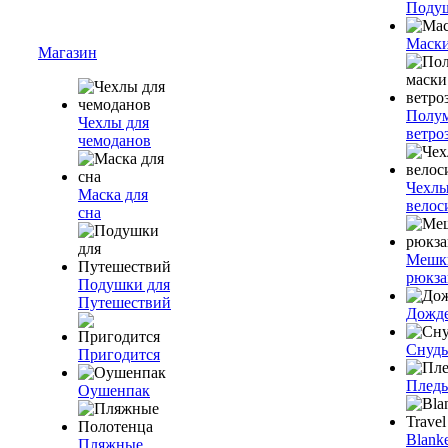
Подуш
Маски
Магазин
Полум
Чехлы для
ветро
чемоданов
Чехлы
Маска для
велос
сна
Мешк
рюкза
Подушки для
Путешествий
Дожд
Снуды
Пригодится
Плед
Оушенпак
Blanke
Пляжные