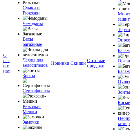
Сумки и
Рюкзаки
Мног
защит
Чемоданы
Терм
Весы
Эирс
багажные
Багаж
О
Чехлы для
вас
Оптовые
Орган
Новинки
Скидки
велосипедов
и о
продажи
нас
Багаж
Зонты
Оуше
Сертификаты
Зонт
Косме
Рюкзаки-
Мешки
Неоп
Замочки
кипе