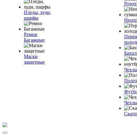
Power
Пледы, худи,
шарфы
Неопр
Ремни
Пере
Багажные
холод
Бахи
Маски
защитные
Чехлы
Полот
Футб
Чехлы
Скате