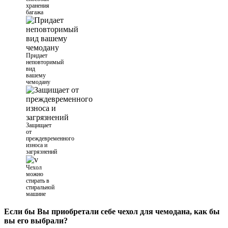
хранения
багажа
Придает
неповторимый
вид
вашему
чемодану
Защищает
от
преждевременного
износа и
загрязнений
Чехол
можно
стирать в
стиральной
машине
Если бы Вы приобретали себе чехол для чемодана, как бы
вы его выбрали?