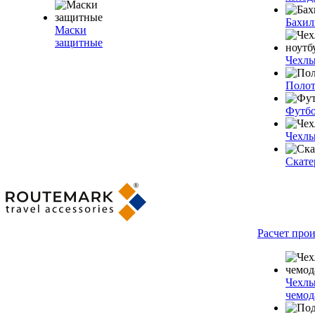
Бахи
Маски
защитные
Чехлы
Полот
Футб
Чехлы
Скате
Расчет про
Чехлы
чемод