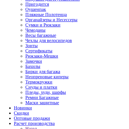
Пригодится
Оушенпак
Пляжные Полотенца
Органайзеры и Несессеры
Сумки и Рюкзаки
Чемоданы
Весы багажные
Чехлы для велосипедов
Зонты
Сертификаты
Рюкзаки-Мешки
Замочки
Бахилы
Бирки для багажа
Неопреновые киперы
Термокружки
Снуды и платки
Пледы, худи, шарфы
Ремни Багажные
Маски защитные
Новинки
Скидки
Оптовые продажи
Расчет производства
Назад