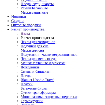
Пледы, худи, шарфы
Ремни Багажные
Маски защитные
Новинки
Скидки
Оптовые продажи
Расчет производства
Назад
Расчет производства
Чехлы для чемоданов
Подушки для сна
Маски для сна
Полумаски - маски ветрозащитные
Чехлы для велосипеда
Мешки пляжные и рюкзаки
Дождевики
Снуды и банданы
Пледы
Blanket Hoodie Travel
Платки
Багажные бирки
Сумки трансформеры
Многоразовые защитные перчатки
Термокружки