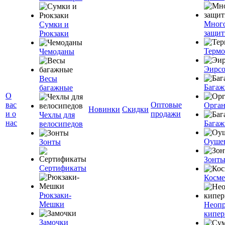
Мног
Сумки и
защит
Рюкзаки
Терм
Чемоданы
Эирс
Весы
Багаж
багажные
О
вас
Оптовые
Орган
Новинки
Скидки
и о
продажи
Чехлы для
нас
Багаж
велосипедов
Оуше
Зонты
Зонт
Сертификаты
Косме
Рюкзаки-
Мешки
Неоп
кипе
Замочки