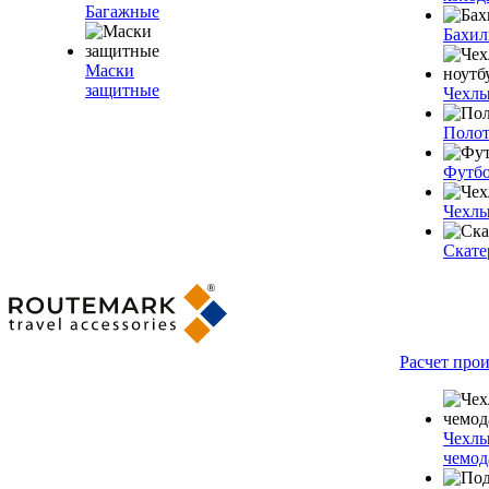
Багажные
Бахи
Маски
защитные
Чехлы
Полот
Футб
Чехлы
Скате
Расчет про
Чехлы
чемод