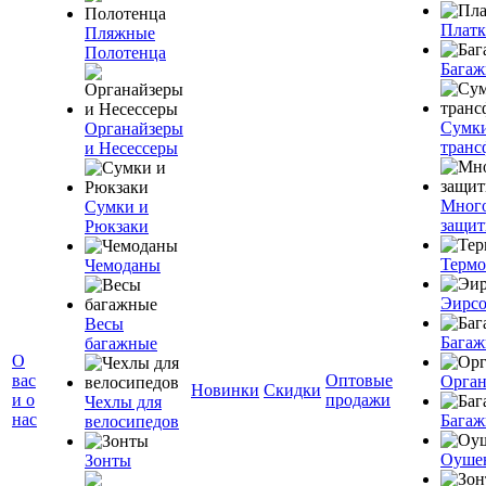
Плат
Пляжные
Полотенца
Багаж
Сумк
Органайзеры
транс
и Несессеры
Мног
Сумки и
защит
Рюкзаки
Терм
Чемоданы
Эирс
Весы
Багаж
багажные
О
вас
Оптовые
Орган
Новинки
Скидки
и о
продажи
Чехлы для
нас
Багаж
велосипедов
Оуше
Зонты