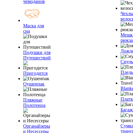
чемоданов
Чехлы
велос
Маска для
сна
Мешк
рюкза
Дожд
Подушки для
Путешествий
Снуды
Плед
Пригодится
Оушенпак
Blanke
Плат
Пляжные
Полотенца
Багаж
Сумк
Органайзеры
транс
и Несессеры