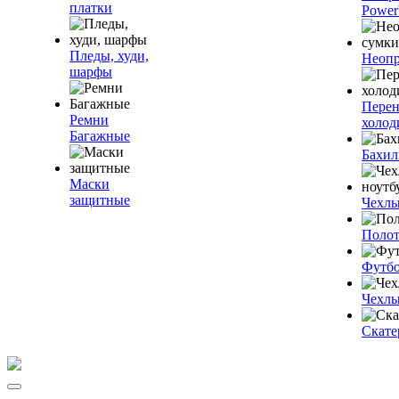
платки
Power
Пледы, худи,
Неопр
шарфы
Пере
Ремни
холод
Багажные
Бахи
Маски
защитные
Чехлы
Полот
Футб
Чехлы
Скате