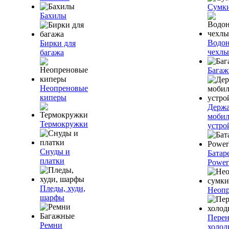
Сумк
Бахилы
Водо
Бирки для
чехлы
багажа
Багаж
Неопреновые
киперы
Держа
моби
Термокружки
устро
Снуды и
Батар
платки
Power
Пледы, худи,
Неопр
шарфы
Пере
Ремни
холод