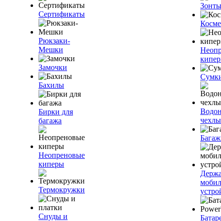
Зонт
Сертификаты
Косме
Рюкзаки-
Мешки
Неоп
кипе
Замочки
Сумк
Бахилы
Водо
Бирки для
чехлы
багажа
Багаж
Неопреновые
киперы
Держа
моби
Термокружки
устро
Снуды и
Батар