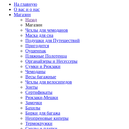
На главную
О вас и о нас
Магазин
Назад
Магазин
Чехлы для чемоданов
Маска для сна
Подушки для Путешествий
Пригодится
Оушенпак
Пляжные Полотенца
Органайзеры и Несессеры
Сумки и Рюкзаки
Чемоданы
Весы багажные
Чехлы для велосипедов
Зонты
Сертификаты
Рюкзаки-Мешки
Замочки
Бахилы
Бирки для багажа
Неопреновые киперы
Термокружки
Снуды и платки