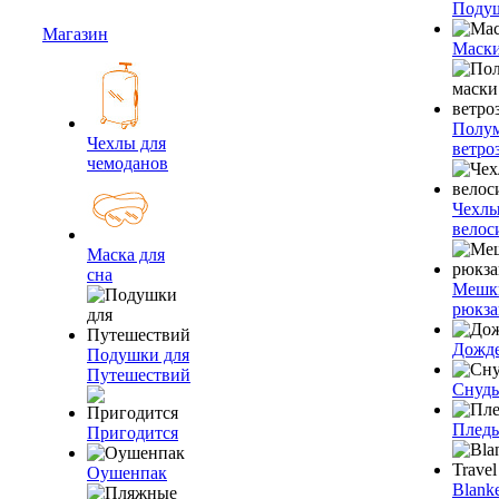
Подуш
Магазин
Маски
Полум
Чехлы для
ветро
чемоданов
Чехлы
велос
Маска для
сна
Мешк
рюкза
Дожд
Подушки для
Путешествий
Снуды
Плед
Пригодится
Оушенпак
Blanke