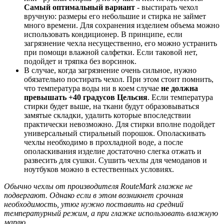
Самый оптимальный вариант
- выстирать чехол
вручную: размеры его небольшие и стирка не займет
много времени. Для сохранения изделием объема можно
использовать кондиционер. В принципе, если
загрязнение чехла несущественно, его можно устранить
при помощи влажной салфетки. Если таковой нет,
подойдет и тряпка без ворсинок.
В случае, когда загрязнение очень сильное, нужно
обязательно постирать чехол. При этом стоит помнить,
что температура воды ни в коем случае
не должна
превышать +40 градусов Цельсия
. Если температура
стирки будет выше, на ткани будут образовываться
замятые складки, удалить которые впоследствии
практически невозможно. Для стирки вполне подойдет
универсальный стиральный порошок. Ополаскивать
чехлы необходимо в прохладной воде, а после
ополаскивания изделие достаточно слегка отжать и
развесить для сушки. Сушить чехлы для чемоданов и
ноутбуков можно в естественных условиях.
Обычно чехлы от производителя RouteMark глажке не
подвергают. Однако если в этом возникнет срочная
необходимость, утюг нужно поставить на средний
температурный режим, а при глажке использовать влажную
марлю.