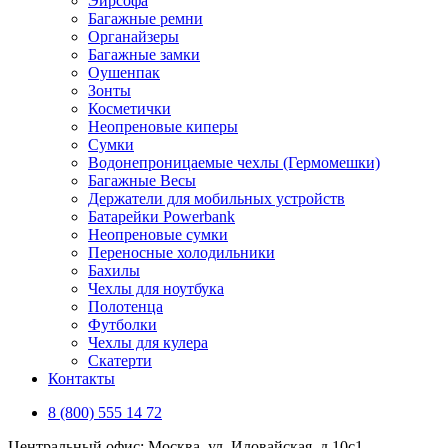
Эирсофа
Багажные ремни
Органайзеры
Багажные замки
Оушенпак
Зонты
Косметички
Неопреновые киперы
Сумки
Водонепроницаемые чехлы (Гермомешки)
Багажные Весы
Держатели для мобильных устройств
Батарейки Powerbank
Неопреновые сумки
Переносные холодильники
Бахилы
Чехлы для ноутбука
Полотенца
Футболки
Чехлы для кулера
Скатерти
Контакты
8 (800) 555 14 72
Центральный офис: Москва, ул. Иловайская, д 10с1